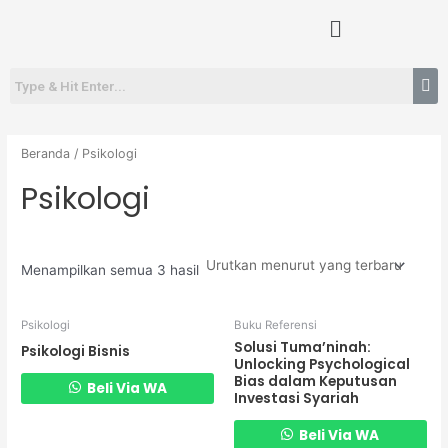
Diurutkan
Lewati
Menu
menurut
yang
ke
terbaru
konten
Beranda
/ Psikologi
Psikologi
Menampilkan semua 3 hasil
Psikologi
Buku Referensi
Solusi Tuma’ninah:
Psikologi Bisnis
Unlocking Psychological
Bias dalam Keputusan
Beli Via WA
Investasi Syariah
Beli Via WA