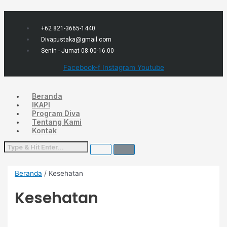
Lewati
Menu
Diurutkan
ke
menurut
konten
yang
terbaru
+62 821-3665-1440
Divapustaka@gmail.com
Senin - Jumat 08.00-16.00
Facebook-f
Instagram
Youtube
Beranda
IKAPI
Program Diva
Tentang Kami
Kontak
Beranda
/ Kesehatan
Kesehatan