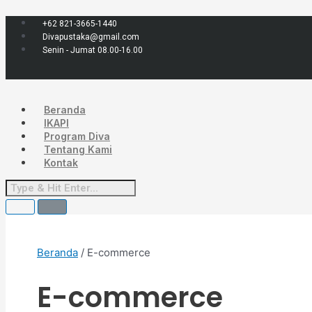
Lewati
Menu
ke
+62 821-3665-1440
konten
Divapustaka@gmail.com
Senin - Jumat 08.00-16.00
Beranda
IKAPI
Program Diva
Tentang Kami
Kontak
Beranda
/ E-commerce
E-commerce