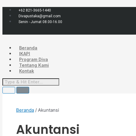
Lewati
Menu
Diurutkan
ke
menurut
+62 821-3665-1440
konten
yang
Divapustaka@gmail.com
terbaru
Senin - Jumat 08.00-16.00
Beranda
IKAPI
Program Diva
Tentang Kami
Kontak
Beranda
/ Akuntansi
Akuntansi