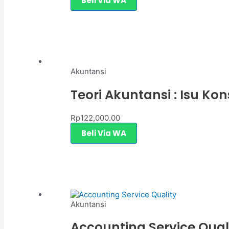
Beli Via WA
Akuntansi
Teori Akuntansi : Isu Ko
Rp
122,000.00
Beli Via WA
Akuntansi
Accounting Service Qual